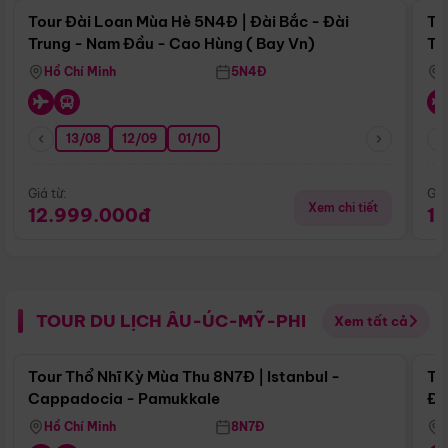
Tour Đài Loan Mùa Hè 5N4Đ | Đài Bắc - Đài
To
Trung - Nam Đầu - Cao Hùng ( Bay Vn)
Tr
Hồ Chí Minh
5N4Đ
13/08
12/09
01/10
Giá từ:
Giá
Xem chi tiết
12.999.000đ
1
TOUR DU LỊCH ÂU-ÚC-MỸ-PHI
Xem tất cả
Điểm nổi bật
Tour Thổ Nhĩ Kỳ Mùa Thu 8N7Đ | Istanbul -
To
Cappadocia - Pamukkale
Đế
Hồ Chí Minh
8N7Đ