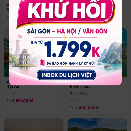
Quoc
Vinpearl Resort & Spa Phu
Phú Quốc
Quoc
★ 5.0
★ 5.0
Vinpearl Resort & Golf Nam
Melia Vinpearl Danang
Hội An
Riverfront
★ 5.0
Đà Nẵng
Từ
4,150,000đ
★ 5.0
Từ
2,400,000đ