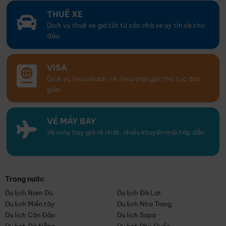
THUÊ XE
Dịch vụ thuê xe giá tốt từ các nhà xe uy tín và chu
đáo
VISA
Dịch vụ Visa nhanh, rẻ. Visa trọn gói, thủ tục đơn
giản
VÉ MÁY BAY
Vé máy bay giá rẻ nhất, nhiều khuyến mãi hấp dẫn
Trong nước
Du lịch Nam Du
Du lịch Đà Lạt
Du lịch Miền tây
Du lịch Nha Trang
Du lịch Côn Đảo
Du lịch Sapa