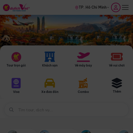
TP. Hồ Chí Minh
Tour trọn gói
Khách sạn
Vé máy bay
Vé vui chơi
Thêm
Visa
Xe đưa đón
Combo