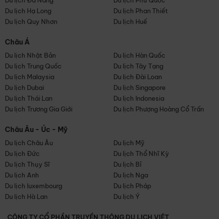
Du lịch Đà Nẵng
Du lịch Phú Quốc
Du lịch Hạ Long
Du lịch Phan Thiết
Du lịch Quy Nhơn
Du lịch Huế
Châu Á
Du lịch Nhật Bản
Du lịch Hàn Quốc
Du lịch Trung Quốc
Du lịch Tây Tạng
Du lịch Malaysia
Du lịch Đài Loan
Du lịch Dubai
Du lịch Singapore
Du lịch Thái Lan
Du lịch Indonesia
Du lịch Trương Gia Giới
Du lịch Phượng Hoàng Cổ Trấn
Châu Âu - Úc - Mỹ
Du lịch Châu Âu
Du lịch Mỹ
Du lịch Đức
Du lịch Thổ Nhĩ Kỳ
Du lịch Thụy Sĩ
Du lịch Bỉ
Du lịch Anh
Du lịch Nga
Du lịch luxembourg
Du lịch Pháp
Du lịch Hà Lan
Du lịch Ý
CÔNG TY CỔ PHẦN TRUYỀN THÔNG DU LỊCH VIỆT