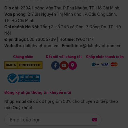
Địa chỉ
: 239A Hoàng Văn Thụ, P.Phú Nhuận, TP. Hồ Chí Minh.
Văn phòng
:
217 Bis Nguyễn Thị Minh Khai, P.Cầu Ông Lãnh,
TP. Hồ Chí Minh.
Chi nhánh Hà Nội
:
Tầng 3, số 243 xã Đàn, P.Đống Đa, TP. Hà
Nội
Điện thoại
:
028 73056789
|
Hotline
:
1900 1177
Website
:
dulichviet.com.vn
|
Email
:
info@dulichviet.com.vn
Chứng nhận
Kết nối với chúng tôi
Chấp nhận thanh toán
Đăng ký nhận thông tin khuyến mãi
Nhập email để có cơ hội giảm 50% cho chuyến đi tiếp theo
của Quý khách