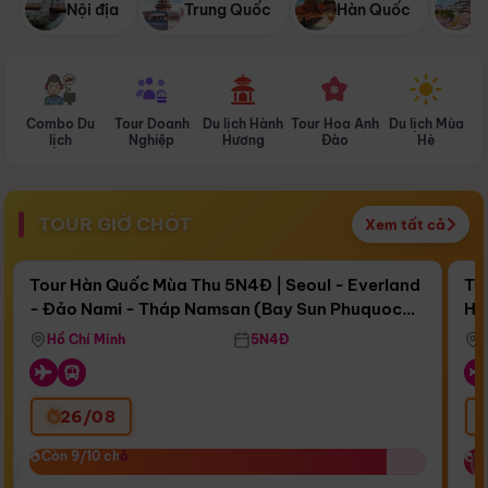
Nội địa
Trung Quốc
Hàn Quốc
N
Combo Du
Tour Doanh
Du lịch Hành
Tour Hoa Anh
Du lịch Mùa
D
lịch
Nghiệp
Hương
Đào
Hè
TOUR GIỜ CHÓT
Xem tất cả
Điểm nổi bật
Còn
17 ngày 14:32:52
Cò
Tour Hàn Quốc Mùa Thu 5N4Đ | Seoul - Everland
To
- Đảo Nami - Tháp Namsan (Bay Sun Phuquoc
Hò
Bay Sun Phuquoc Airways
Tặ
Airways)
Aq
Hồ Chí Minh
5N4Đ
26/08
‹
Còn 9/10 chỗ
Còn 9/10 chỗ
C
C