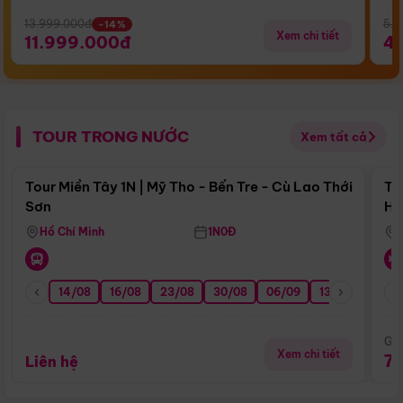
13.999.000đ
5.5
-14%
Xem chi tiết
11.999.000đ
4
TOUR TRONG NƯỚC
Xem tất cả
Điểm nổi bật
Tour Miền Tây 1N | Mỹ Tho - Bến Tre - Cù Lao Thới
To
Sơn
Hu
Hồ Chí Minh
1N0Đ
14/08
16/08
23/08
30/08
06/09
13/09
20/0
Giá
Xem chi tiết
7
Liên hệ