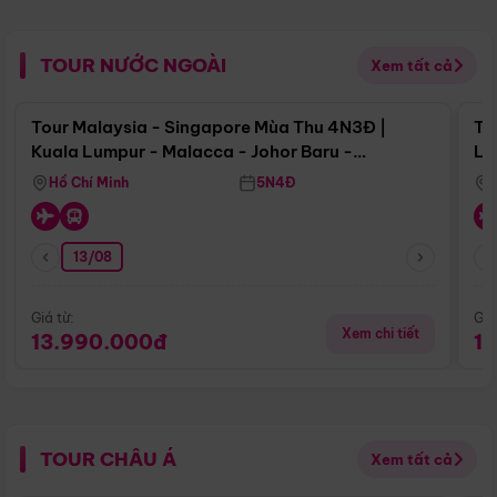
TOUR NƯỚC NGOÀI
Xem tất cả
Điểm nổi bật
Tour Malaysia - Singapore Mùa Thu 4N3Đ |
To
Kuala Lumpur - Malacca - Johor Baru -
Lử
Singapore
Hồ Chí Minh
5N4Đ
13/08
Giá từ:
Giá
Xem chi tiết
13.990.000đ
1
TOUR CHÂU Á
Xem tất cả
Điểm nổi bật