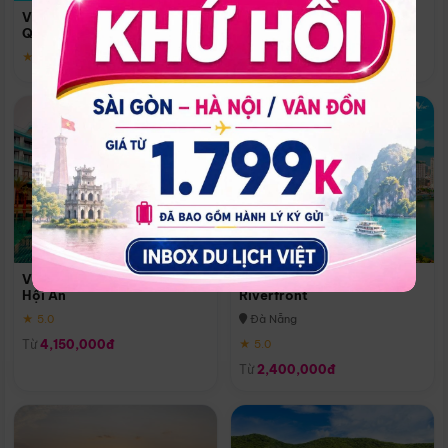
Quoc
Vinpearl Resort & Spa Phu
Phú Quốc
Quoc
★ 5.0
★ 5.0
Vinpearl Resort & Golf Nam
Melia Vinpearl Danang
Hội An
Riverfront
★ 5.0
Đà Nẵng
Từ
4,150,000đ
★ 5.0
Từ
2,400,000đ