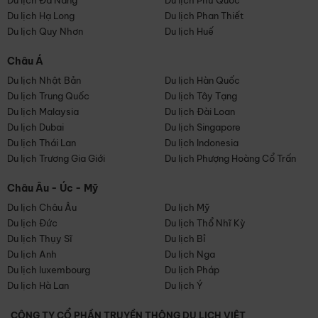
Du lịch Đà Nẵng
Du lịch Phú Quốc
Du lịch Hạ Long
Du lịch Phan Thiết
Du lịch Quy Nhơn
Du lịch Huế
Châu Á
Du lịch Nhật Bản
Du lịch Hàn Quốc
Du lịch Trung Quốc
Du lịch Tây Tạng
Du lịch Malaysia
Du lịch Đài Loan
Du lịch Dubai
Du lịch Singapore
Du lịch Thái Lan
Du lịch Indonesia
Du lịch Trương Gia Giới
Du lịch Phượng Hoàng Cổ Trấn
Châu Âu - Úc - Mỹ
Du lịch Châu Âu
Du lịch Mỹ
Du lịch Đức
Du lịch Thổ Nhĩ Kỳ
Du lịch Thụy Sĩ
Du lịch Bỉ
Du lịch Anh
Du lịch Nga
Du lịch luxembourg
Du lịch Pháp
Du lịch Hà Lan
Du lịch Ý
CÔNG TY CỔ PHẦN TRUYỀN THÔNG DU LỊCH VIỆT