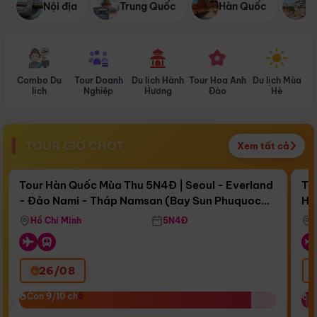
Nội địa
Trung Quốc
Hàn Quốc
N
Combo Du
Tour Doanh
Du lịch Hành
Tour Hoa Anh
Du lịch Mùa
D
lịch
Nghiệp
Hương
Đào
Hè
TOUR GIỜ CHÓT
Xem tất cả
Điểm nổi bật
Còn
17 ngày 14:44:13
Cò
Tour Hàn Quốc Mùa Thu 5N4Đ | Seoul - Everland
To
- Đảo Nami - Tháp Namsan (Bay Sun Phuquoc
Hò
Bay Sun Phuquoc Airways
Tặ
Airways)
Aq
Hồ Chí Minh
5N4Đ
26/08
‹
Còn 9/10 chỗ
Còn 9/10 chỗ
C
C