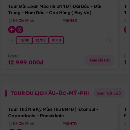
Tour Đài Loan Mùa Hè 5N4Đ | Đài Bắc - Đài
To
Trung - Nam Đầu - Cao Hùng ( Bay Vn)
Tr
Hồ Chí Minh
5N4Đ
13/08
12/09
01/10
Giá từ:
Giá
Xem chi tiết
12.999.000đ
1
TOUR DU LỊCH ÂU-ÚC-MỸ-PHI
Xem tất cả
Điểm nổi bật
Tour Thổ Nhĩ Kỳ Mùa Thu 8N7Đ | Istanbul -
To
Cappadocia - Pamukkale
Đế
Hồ Chí Minh
8N7Đ