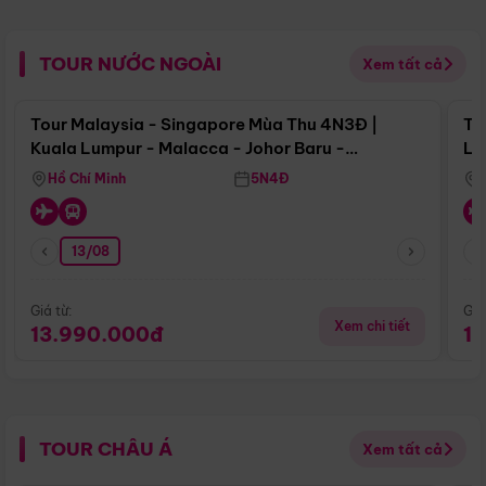
TOUR NƯỚC NGOÀI
Xem tất cả
Điểm nổi bật
Tour Malaysia - Singapore Mùa Thu 4N3Đ |
To
Kuala Lumpur - Malacca - Johor Baru -
Lử
Singapore
Hồ Chí Minh
5N4Đ
13/08
Giá từ:
Giá
Xem chi tiết
13.990.000đ
1
TOUR CHÂU Á
Xem tất cả
Điểm nổi bật