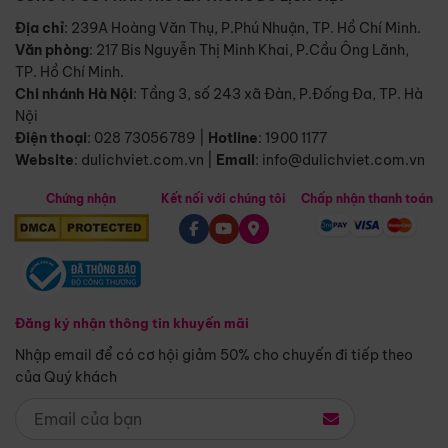
Địa chỉ
: 239A Hoàng Văn Thụ, P.Phú Nhuận, TP. Hồ Chí Minh.
Văn phòng
:
217 Bis Nguyễn Thị Minh Khai, P.Cầu Ông Lãnh,
TP. Hồ Chí Minh.
Chi nhánh Hà Nội
:
Tầng 3, số 243 xã Đàn, P.Đống Đa, TP. Hà
Nội
Điện thoại
:
028 73056789
|
Hotline
:
1900 1177
Website
:
dulichviet.com.vn
|
Email
:
info@dulichviet.com.vn
Chứng nhận
Kết nối với chúng tôi
Chấp nhận thanh toán
Đăng ký nhận thông tin khuyến mãi
Nhập email để có cơ hội giảm 50% cho chuyến đi tiếp theo
của Quý khách