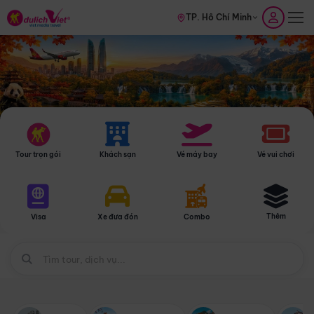
TP. Hồ Chí Minh
Tour trọn gói
Khách sạn
Vé máy bay
Vé vui chơi
Thêm
Visa
Xe đưa đón
Combo