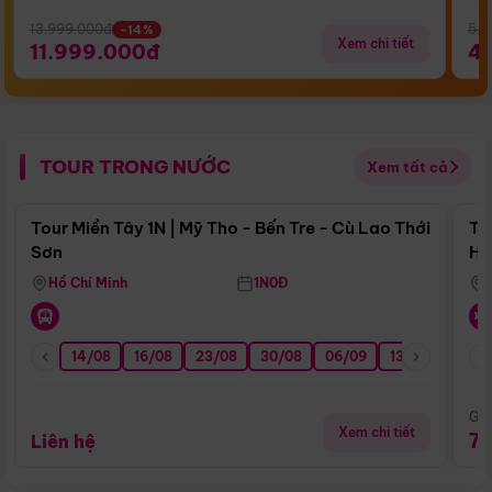
13.999.000đ
5.5
-14%
Xem chi tiết
11.999.000đ
4
TOUR TRONG NƯỚC
Xem tất cả
Điểm nổi bật
Tour Miền Tây 1N | Mỹ Tho - Bến Tre - Cù Lao Thới
To
Sơn
Hu
Hồ Chí Minh
1N0Đ
14/08
16/08
23/08
30/08
06/09
13/09
20/0
Giá
Xem chi tiết
7
Liên hệ