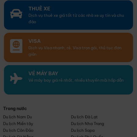
THUÊ XE
Dịch vụ thuê xe giá tốt từ các nhà xe uy tín và chu
đáo
VISA
Dịch vụ Visa nhanh, rẻ. Visa trọn gói, thủ tục đơn
giản
VÉ MÁY BAY
Vé máy bay giá rẻ nhất, nhiều khuyến mãi hấp dẫn
Trong nước
Du lịch Nam Du
Du lịch Đà Lạt
Du lịch Miền tây
Du lịch Nha Trang
Du lịch Côn Đảo
Du lịch Sapa