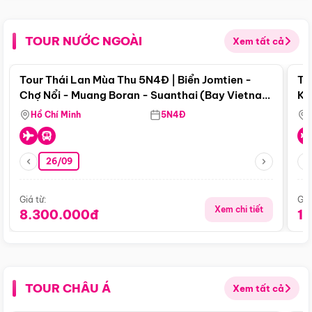
TOUR NƯỚC NGOÀI
Xem tất cả
Điểm nổi bật
Tour Thái Lan Mùa Thu 5N4Đ | Biển Jomtien -
To
Chợ Nổi - Muang Boran - Suanthai (Bay Vietnam
Ku
Airlines)
Si
Hồ Chí Minh
5N4Đ
26/09
Giá từ:
Giá
Xem chi tiết
8.300.000đ
1
TOUR CHÂU Á
Xem tất cả
Điểm nổi bật