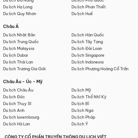
Du lịch Đà Nẵng
Du lịch Phú Quốc
Du lịch Hạ Long
Du lịch Phan Thiết
Du lịch Quy Nhơn
Du lịch Huế
Châu Á
Du lịch Nhật Bản
Du lịch Hàn Quốc
Du lịch Trung Quốc
Du lịch Tây Tạng
Du lịch Malaysia
Du lịch Đài Loan
Du lịch Dubai
Du lịch Singapore
Du lịch Thái Lan
Du lịch Indonesia
Du lịch Trương Gia Giới
Du lịch Phượng Hoàng Cổ Trấn
Châu Âu - Úc - Mỹ
Du lịch Châu Âu
Du lịch Mỹ
Du lịch Đức
Du lịch Thổ Nhĩ Kỳ
Du lịch Thụy Sĩ
Du lịch Bỉ
Du lịch Anh
Du lịch Nga
Du lịch luxembourg
Du lịch Pháp
Du lịch Hà Lan
Du lịch Ý
CÔNG TY CỔ PHẦN TRUYỀN THÔNG DU LỊCH VIỆT