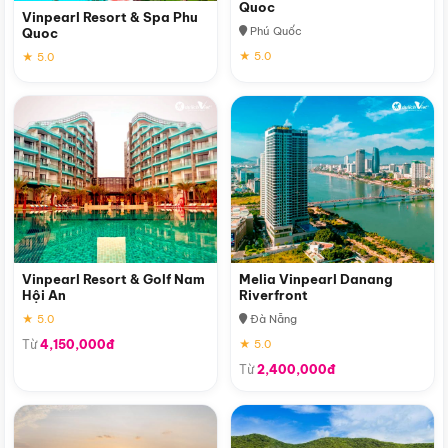
Quoc
Vinpearl Resort & Spa Phu
Phú Quốc
Quoc
★ 5.0
★ 5.0
Vinpearl Resort & Golf Nam
Melia Vinpearl Danang
Hội An
Riverfront
★ 5.0
Đà Nẵng
Từ
4,150,000đ
★ 5.0
Từ
2,400,000đ