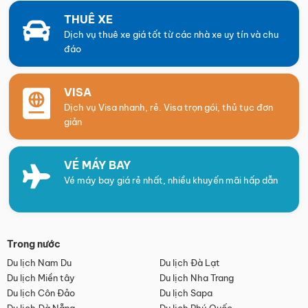
THUÊ XE
Dịch vụ thuê xe giá tốt từ các nhà xe uy tín và chu
đáo
VISA
Dịch vụ Visa nhanh, rẻ. Visa trọn gói, thủ tục đơn
giản
VÉ MÁY BAY
Vé máy bay giá rẻ nhất, nhiều khuyến mãi hấp dẫn
Trong nước
Du lịch Nam Du
Du lịch Đà Lạt
Du lịch Miền tây
Du lịch Nha Trang
Du lịch Côn Đảo
Du lịch Sapa