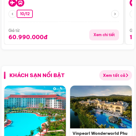
10/12
Giá từ:
Giá
Xem chi tiết
60.990.000đ
1
KHÁCH SẠN NỔI BẬT
Xem tất cả
Vinpearl Wonderworld Phu