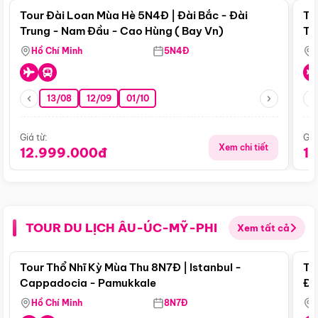
Tour Đài Loan Mùa Hè 5N4Đ | Đài Bắc - Đài
To
Trung - Nam Đầu - Cao Hùng ( Bay Vn)
Tr
Hồ Chí Minh
5N4Đ
13/08
12/09
01/10
Giá từ:
Giá
Xem chi tiết
12.999.000đ
1
TOUR DU LỊCH ÂU-ÚC-MỸ-PHI
Xem tất cả
Điểm nổi bật
Tour Thổ Nhĩ Kỳ Mùa Thu 8N7Đ | Istanbul -
To
Cappadocia - Pamukkale
Đế
Hồ Chí Minh
8N7Đ