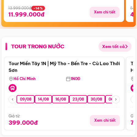
13.999.000đ
5.5
-14%
Xem chi tiết
11.999.000đ
4
TOUR TRONG NƯỚC
Xem tất cả
Điểm nổi bật
Tour Miền Tây 1N | Mỹ Tho - Bến Tre - Cù Lao Thới
To
Sơn
Hu
Hồ Chí Minh
1N0Đ
09/08
14/08
16/08
23/08
30/08
06/09
13/0
Giá từ:
Giá
Xem chi tiết
399.000đ
7