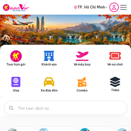
TP. Hồ Chí Minh
Tour trọn gói
Khách sạn
Vé máy bay
Vé vui chơi
Thêm
Visa
Xe đưa đón
Combo