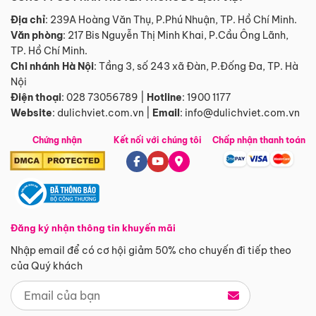
Địa chỉ
: 239A Hoàng Văn Thụ, P.Phú Nhuận, TP. Hồ Chí Minh.
Văn phòng
:
217 Bis Nguyễn Thị Minh Khai, P.Cầu Ông Lãnh,
TP. Hồ Chí Minh.
Chi nhánh Hà Nội
:
Tầng 3, số 243 xã Đàn, P.Đống Đa, TP. Hà
Nội
Điện thoại
:
028 73056789
|
Hotline
:
1900 1177
Website
:
dulichviet.com.vn
|
Email
:
info@dulichviet.com.vn
Chứng nhận
Kết nối với chúng tôi
Chấp nhận thanh toán
Đăng ký nhận thông tin khuyến mãi
Nhập email để có cơ hội giảm 50% cho chuyến đi tiếp theo
của Quý khách