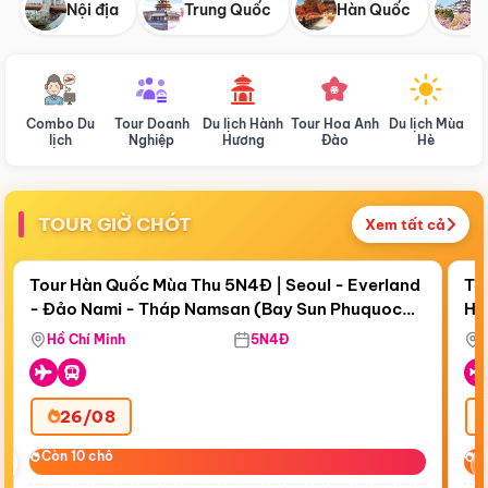
Nội địa
Trung Quốc
Hàn Quốc
N
Combo Du
Tour Doanh
Du lịch Hành
Tour Hoa Anh
Du lịch Mùa
D
lịch
Nghiệp
Hương
Đào
Hè
TOUR GIỜ CHÓT
Xem tất cả
Điểm nổi bật
Còn
18 ngày 19:58:00
Cò
Tour Hàn Quốc Mùa Thu 5N4Đ | Seoul - Everland
To
- Đảo Nami - Tháp Namsan (Bay Sun Phuquoc
Hò
Bay Sun Phuquoc Airways
Tặ
Airways)
Aq
Hồ Chí Minh
5N4Đ
26/08
‹
Còn 10 chỗ
Còn 10 chỗ
C
C