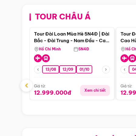
TOUR CHÂU Á
Điểm nổi bật
Tour Đài Loan Mùa Hè 5N4Đ | Đài
Tour Đ
Bắc - Đài Trung - Nam Đầu - Cao
Cao Hù
Hùng ( Bay Vn)
(Bay V
Hồ Chí Minh
5N4Đ
Hồ Ch
13/08
12/09
01/10
0
‹
Giá từ:
Giá từ:
Xem chi tiết
12.999.000đ
12.9