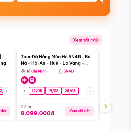
Xem tất cả
 bật
Điểm nổi bật
|
Tour Đà Nẵng Mùa Hè 5N4Đ | Bà
Tour Đà Nẵn
ong
Nà - Hội An - Huế - La Vang -
Nà - Hội An
Động Thiên Đường
Nha
Hồ Chí Minh
5N4Đ
Hồ Chí Minh
2/08
26/08
05/09
12/08
19/08
09/09
26/08
12/09
13/08
›
Giá từ:
Giá từ:
tiết
Xem chi tiết
8.099.000đ
6.899.00