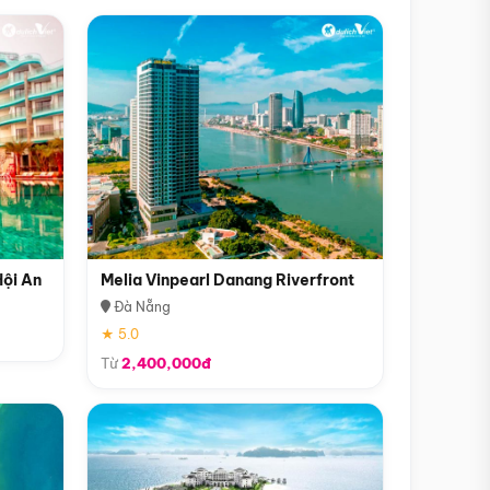
Hội An
Melia Vinpearl Danang Riverfront
Đà Nẵng
★ 5.0
Từ
2,400,000đ