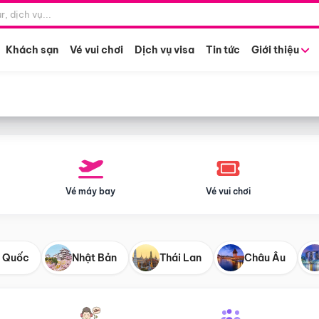
Điểm khởi hành
Tháng khở
Hồ Chí Minh
Bất kỳ 
Khách sạn
Vé vui chơi
Dịch vụ visa
Tin tức
Giới thiệu
Vé máy bay
Vé vui chơi
 Quốc
Nhật Bản
Thái Lan
Châu Âu