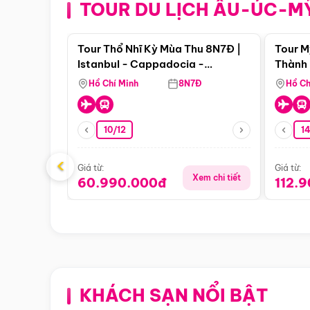
TOUR DU LỊCH ÂU-ÚC-M
Điểm nổi bật
Tour Thổ Nhĩ Kỳ Mùa Thu 8N7Đ |
Tour M
Istanbul - Cappadocia -
Thành 
Pamukkale
Thiên 
Hồ Chí Minh
8N7Đ
Hồ Ch
10/12
1
‹
Giá từ:
Giá từ:
Xem chi tiết
60.990.000đ
112.
KHÁCH SẠN NỔI BẬT