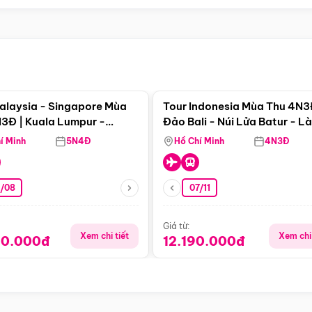
Điểm nổi bật
Điểm nổi
alaysia - Singapore Mùa
Tour Indonesia Mùa Thu 4N3
3Đ | Kuala Lumpur -
Đảo Bali - Núi Lửa Batur - L
a - Johor Baru -
Penglipuran
í Minh
5N4Đ
Hồ Chí Minh
4N3Đ
pore
3/08
07/11
Giá từ:
Xem chi tiết
Xem chi 
90.000đ
12.190.000đ