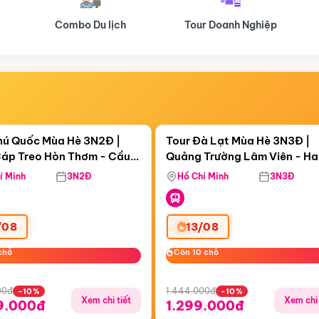
Tour Doanh Nghiệp
Du lịch Hành Hương
Điểm nổi bật
Điểm nổi
ngày 09:57:45
Còn
05 ngày 09:57:45
hú Quốc Mùa Hè 3N2Đ |
Tour Đà Lạt Mùa Hè 3N3Đ |
áp Treo Hòn Thơm - Cầu
Quảng Trường Lâm Viên - H
áp Treo Hòn Thơm
Công Viên Nước Aquatopia
Hill - Puppy Farm
í Minh
3N2Đ
Hồ Chí Minh
3N3Đ
/08
13/08
chỗ
chỗ
Còn 10 chỗ
Còn 10 chỗ
00đ
1.444.000đ
-10%
-10%
Xem chi tiết
Xem chi 
9.000đ
1.299.000đ