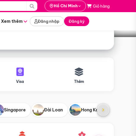
i hành
Hồ Chí Minh
Giỏ hàng
Tìm tour
tháng nào
Xem thêm
Đăng nhập
Đăng ký
Visa
Thêm
Singapore
Đài Loan
Hong Kong
Mỹ