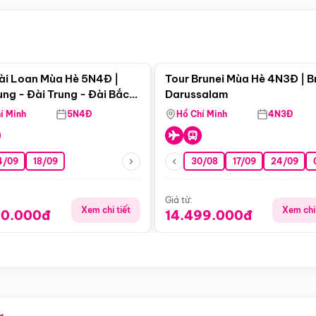
Điểm nổi bật
Điểm nổi
ài Loan Mùa Hè 5N4Đ |
Tour Brunei Mùa Hè 4N3Đ | B
ng - Đài Trung - Đài Bắc
Darussalam
j)
í Minh
5N4Đ
Hồ Chí Minh
4N3Đ
4/09
18/09
30/08
17/09
24/09
Giá từ:
Xem chi tiết
Xem chi 
90.000đ
14.499.000đ