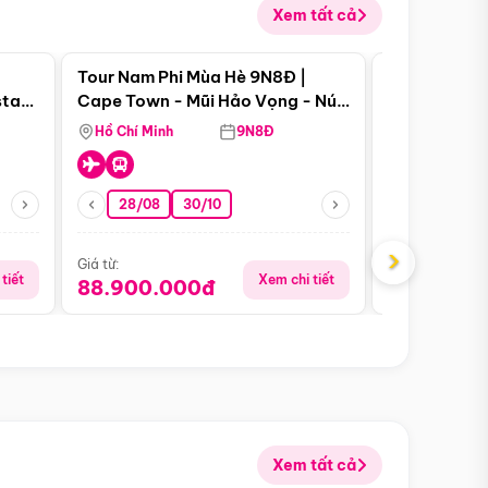
Xem tất cả
 bật
Điểm nổi bật
Tour Nam Phi Mùa Hè 9N8Đ |
Tour Mỹ Mùa
star
Cape Town - Mũi Hảo Vọng - Núi
Hoa Kỳ - Me
Bàn - Johannesburg - Pretoria -
Hồ Chí Minh
9N8Đ
Hồ Chí Minh
Safari - Lodge
28/08
30/10
29/08
›
Giá từ:
Giá từ:
tiết
Xem chi tiết
88.900.000đ
59.900.
Xem tất cả