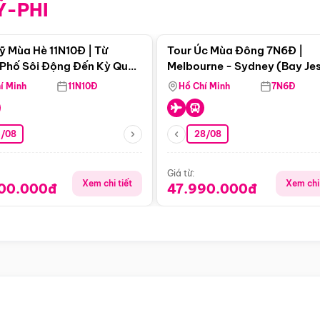
Ỹ-PHI
Điểm nổi bật
Điểm nổi
ỹ Mùa Hè 11N10Đ | Từ
Tour Úc Mùa Đông 7N6Đ |
Phố Sôi Động Đến Kỳ Quan
Melbourne - Sydney (Bay Je
Nhiên Mỹ
Airways)
í Minh
11N10Đ
Hồ Chí Minh
7N6Đ
4/08
28/08
Giá từ:
Xem chi tiết
Xem chi 
900.000đ
47.990.000đ