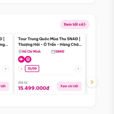
Xem tất cả
 bật
Điểm nổi bật
Đ |
Tour Trung Quôc Mùa Thu 5N4Đ |
Tour Trung
àng
Thượng Hải - Ô Trấn - Hàng Châu
| Thành Đô 
(Tour Không Shopping)
Viên Gấu Tr
Hồ Chí Minh
5N4Đ
Hồ Chí Minh
10/09
21/08
›
Giá từ:
Giá từ:
tiết
Xem chi tiết
15.499.000đ
16.999.0