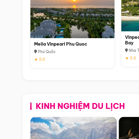
Vinpea
Bay
Melia Vinpearl Phu Quoc
Nha T
Phú Quốc
★ 5.0
★ 5.0
KINH NGHIỆM DU LỊCH