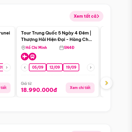
Xem tất cả
 bật
Điểm nổi bật
runei
Tour Trung Quốc 5 Ngày 4 Đêm |
Tour Trung 
Tour Hè
Thượng Hải Hiện Đại - Hàng Châu
Ân Thi - Trư
Nên Thơ - Ô Trấn Cổ Kính
Hồ Chí Minh
5N4Đ
Hồ Chí Minh
01/10
15/10
29/10
05/09
12/09
19/09
16/08
›
Giá từ:
Giá từ:
tiết
Xem chi tiết
18.990.000đ
16.990.0