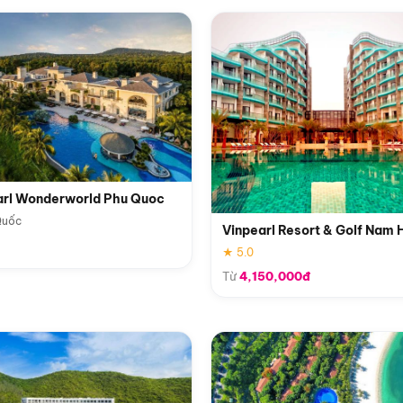
arl Wonderworld Phu Quoc
Quốc
Vinpearl Resort & Golf Nam 
★ 5.0
Từ
4,150,000đ