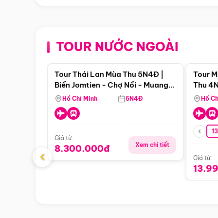
TOUR NƯỚC NGOÀI
Điểm nổi bật
Tour Thái Lan Mùa Thu 5N4Đ |
Tour M
Biển Jomtien - Chợ Nổi - Muang
Thu 4N
Boran - Suanthai (Bay Vietnam
Malacc
Hồ Chí Minh
5N4Đ
Hồ Ch
Airlines)
Singa
1
Giá từ:
Xem chi tiết
8.300.000đ
‹
Giá từ:
13.9