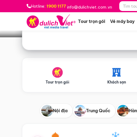
Bạn muốn đi đâu?
*
Hotline:
1900 1177
info@dulichviet.com.vn
Tour trọn gói
Vé máy bay
Tour trọn gói
Khách sạn
Nội địa
Trung Quốc
Hàn