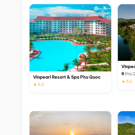
Vinpe
Phú 
Vinpearl Resort & Spa Phu Quoc
★ 5.0
★ 5.0