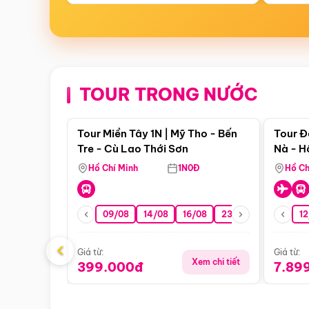
TOUR TRONG NƯỚC
Điểm nổi bật
Tour Miền Tây 1N | Mỹ Tho - Bến
Tour Đ
Tre - Cù Lao Thới Sơn
Nà - H
Nha
Hồ Chí Minh
1N0Đ
Hồ Ch
09/08
14/08
16/08
23/08
30/08
12
0
‹
Giá từ:
Giá từ:
Xem chi tiết
399.000đ
7.89