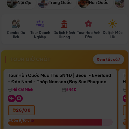
Nội địa
Trung Quốc
Hàn Quốc
N
Combo Du
Tour Doanh
Du lịch Hành
Tour Hoa Anh
Du lịch Mùa
D
lịch
Nghiệp
Hương
Đào
Hè
TOUR GIỜ CHÓT
Xem tất cả
Điểm nổi bật
Còn
16 ngày 18:48:57
Cò
Tour Hàn Quốc Mùa Thu 5N4Đ | Seoul - Everland
To
- Đảo Nami - Tháp Namsan (Bay Sun Phuquoc
Hò
Bay Sun Phuquoc Airways
Tặ
Airways)
Aq
Hồ Chí Minh
5N4Đ
26/08
‹
Còn 9/10 chỗ
Còn 9/10 chỗ
C
C