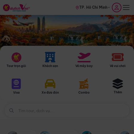
TP. Hồ Chí Minh
Tour trọn gói
Khách sạn
Vé máy bay
Vé vui chơi
Thêm
Visa
Xe đưa đón
Combo