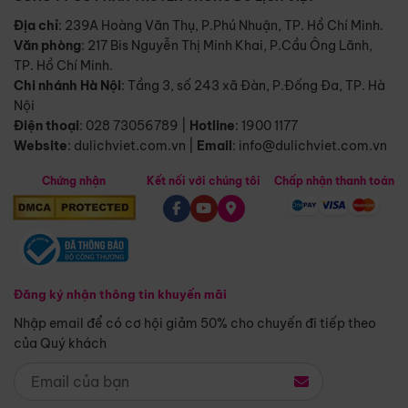
Địa chỉ
: 239A Hoàng Văn Thụ, P.Phú Nhuận, TP. Hồ Chí Minh.
Văn phòng
:
217 Bis Nguyễn Thị Minh Khai, P.Cầu Ông Lãnh,
TP. Hồ Chí Minh.
Chi nhánh Hà Nội
:
Tầng 3, số 243 xã Đàn, P.Đống Đa, TP. Hà
Nội
Điện thoại
:
028 73056789
|
Hotline
:
1900 1177
Website
:
dulichviet.com.vn
|
Email
:
info@dulichviet.com.vn
Chứng nhận
Kết nối với chúng tôi
Chấp nhận thanh toán
Đăng ký nhận thông tin khuyến mãi
Nhập email để có cơ hội giảm 50% cho chuyến đi tiếp theo
của Quý khách