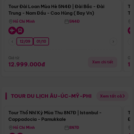
Tour Đài Loan Mùa Hè 5N4Đ | Đài Bắc - Đài
To
Trung - Nam Đầu - Cao Hùng ( Bay Vn)
Tr
Hồ Chí Minh
5N4Đ
12/09
01/10
Giá từ:
Giá
Xem chi tiết
12.999.000đ
1
TOUR DU LỊCH ÂU-ÚC-MỸ-PHI
Xem tất cả
Điểm nổi bật
Tour Thổ Nhĩ Kỳ Mùa Thu 8N7Đ | Istanbul -
To
Cappadocia - Pamukkale
Đế
Hồ Chí Minh
8N7Đ