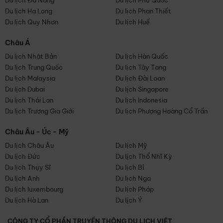
Du lịch Đà Nẵng
Du lịch Phú Quốc
Du lịch Hạ Long
Du lịch Phan Thiết
Du lịch Quy Nhơn
Du lịch Huế
Châu Á
Du lịch Nhật Bản
Du lịch Hàn Quốc
Du lịch Trung Quốc
Du lịch Tây Tạng
Du lịch Malaysia
Du lịch Đài Loan
Du lịch Dubai
Du lịch Singapore
Du lịch Thái Lan
Du lịch Indonesia
Du lịch Trương Gia Giới
Du lịch Phượng Hoàng Cổ Trấn
Châu Âu - Úc - Mỹ
Du lịch Châu Âu
Du lịch Mỹ
Du lịch Đức
Du lịch Thổ Nhĩ Kỳ
Du lịch Thụy Sĩ
Du lịch Bỉ
Du lịch Anh
Du lịch Nga
Du lịch luxembourg
Du lịch Pháp
Du lịch Hà Lan
Du lịch Ý
CÔNG TY CỔ PHẦN TRUYỀN THÔNG DU LỊCH VIỆT