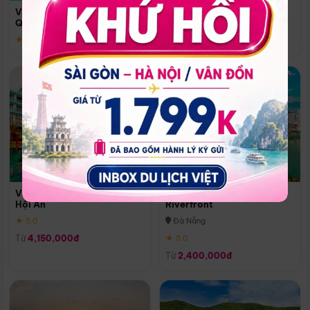
Quoc
Vinpearl Resort & Spa Phu
Phú Quốc
Quoc
★ 5.0
★ 5.0
Vinpearl Resort & Golf Nam
Melia Vinpearl Danang
Hội An
Riverfront
★ 5.0
Đà Nẵng
Từ
4,150,000đ
★ 5.0
Từ
2,400,000đ