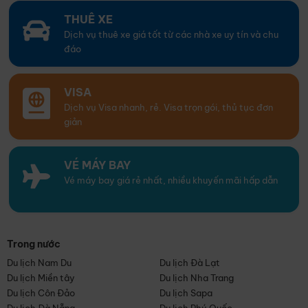
THUÊ XE
Dịch vụ thuê xe giá tốt từ các nhà xe uy tín và chu
đáo
VISA
Dịch vụ Visa nhanh, rẻ. Visa trọn gói, thủ tục đơn
giản
VÉ MÁY BAY
Vé máy bay giá rẻ nhất, nhiều khuyến mãi hấp dẫn
Trong nước
Du lịch Nam Du
Du lịch Đà Lạt
Du lịch Miền tây
Du lịch Nha Trang
Du lịch Côn Đảo
Du lịch Sapa