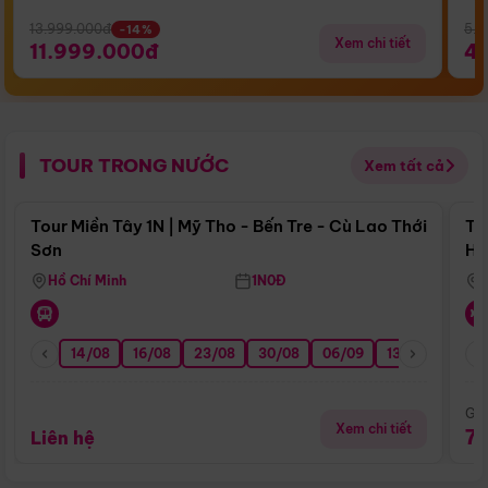
13.999.000đ
5.5
-14%
Xem chi tiết
11.999.000đ
4
TOUR TRONG NƯỚC
Xem tất cả
Điểm nổi bật
Tour Miền Tây 1N | Mỹ Tho - Bến Tre - Cù Lao Thới
To
Sơn
Hu
Hồ Chí Minh
1N0Đ
14/08
16/08
23/08
30/08
06/09
13/09
20/0
Giá
Xem chi tiết
7
Liên hệ