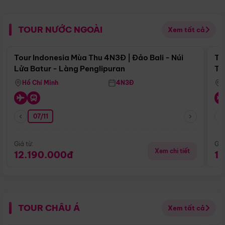
TOUR NƯỚC NGOÀI
Xem tất cả
Điểm nổi bật
Tour Indonesia Mùa Thu 4N3Đ | Đảo Bali - Núi
To
Lửa Batur - Làng Penglipuran
Tr
Hồ Chí Minh
4N3Đ
07/11
Giá từ:
Giá
Xem chi tiết
12.190.000đ
1
TOUR CHÂU Á
Xem tất cả
Điểm nổi bật